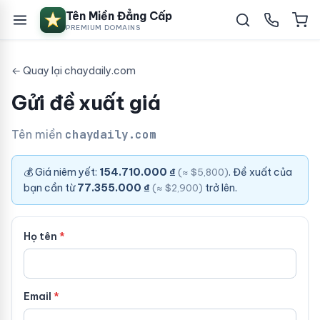
Tên Miền Đẳng Cấp
PREMIUM DOMAINS
← Quay lại chaydaily.com
Gửi đề xuất giá
Tên miền
chaydaily.com
💰 Giá niêm yết:
154.710.000 ₫
. Đề xuất của
(≈ $5,800)
bạn cần từ
77.355.000 ₫
trở lên.
(≈ $2,900)
Họ tên
Email