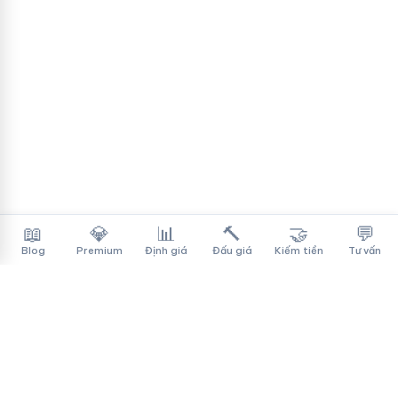
📖
💎
📊
🔨
🤝
💬
Blog
Premium
Định giá
Đấu giá
Kiếm tiền
Tư vấn
Tên Miền Đẳng Cấp
✓
Sàn mua bán tên miền cao cấp cho người Việt