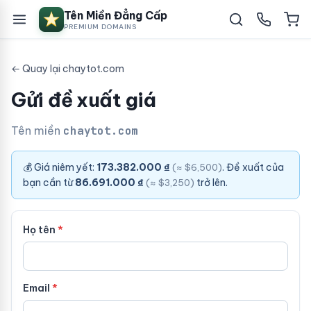
Tên Miền Đẳng Cấp
PREMIUM DOMAINS
← Quay lại chaytot.com
Gửi đề xuất giá
Tên miền
chaytot.com
💰 Giá niêm yết:
173.382.000 ₫
. Đề xuất của
(≈ $6,500)
bạn cần từ
86.691.000 ₫
trở lên.
(≈ $3,250)
Họ tên
Email