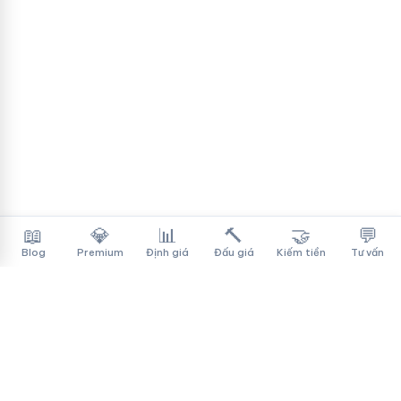
📖
💎
📊
🔨
🤝
💬
Blog
Premium
Định giá
Đấu giá
Kiếm tiền
Tư vấn
Tên Miền Đẳng Cấp
✓
Sàn mua bán tên miền cao cấp cho người Việt