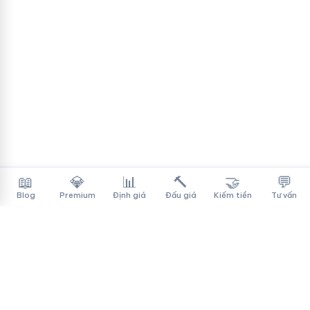
📖
💎
📊
🔨
🤝
💬
Blog
Premium
Định giá
Đấu giá
Kiếm tiền
Tư vấn
Tên Miền Đẳng Cấp
✓
Sàn mua bán tên miền cao cấp cho người Việt