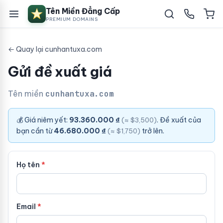
Tên Miền Đẳng Cấp
PREMIUM DOMAINS
← Quay lại cunhantuxa.com
Gửi đề xuất giá
Tên miền
cunhantuxa.com
💰 Giá niêm yết:
93.360.000 ₫
. Đề xuất của
(≈ $3,500)
bạn cần từ
46.680.000 ₫
trở lên.
(≈ $1,750)
Họ tên
Email