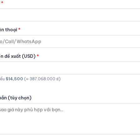
ện thoại
ền đề xuất (USD)
iểu
$14,500
(≈ 387.068.000 ₫)
hắn (tùy chọn)