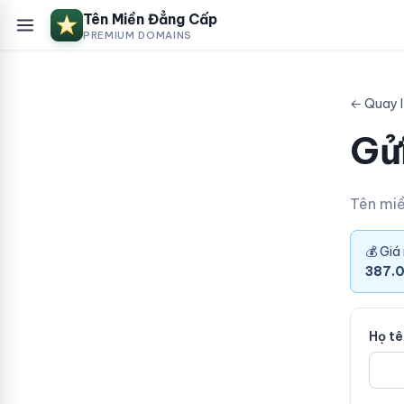
Tên Miền Đẳng Cấp
PREMIUM DOMAINS
← Quay l
Gửi
Tên mi
💰 Giá
387.
Họ t