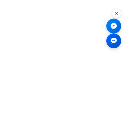
Liên hệ
☎
0926.138.138
✉
tenmiendangcap@gmail.com
💬
Messenger
📍 2B Trần Hưng Đạo, Bến