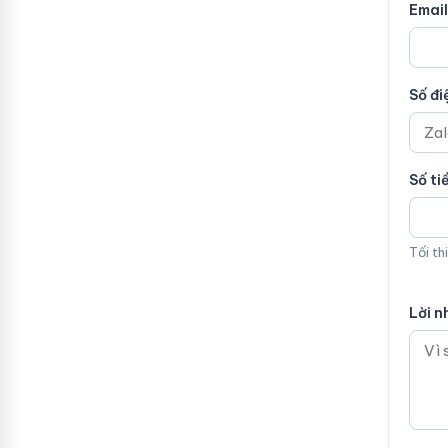
Email
Số đi
Số ti
Tối th
Lời n