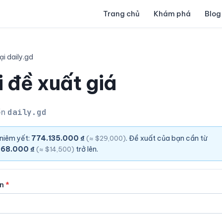
Trang chủ
Khám phá
Blog
ại daily.gd
 đề xuất giá
ền
daily.gd
 niêm yết:
774.135.000 ₫
. Đề xuất của bạn cần từ
(≈ $29,000)
068.000 ₫
trở lên.
(≈ $14,500)
ên