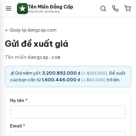
Tên Miền Đẳng Cấp
PREMIUM DOMAINS
← Quay lại dangcap.com
Gửi đề xuất giá
Tên miền
dangcap.com
💰 Giá niêm yết:
3.200.892.000 ₫
. Đề xuất
(≈ $120,000)
của bạn cần từ
1.600.446.000 ₫
trở lên.
(≈ $60,000)
Họ tên
Email