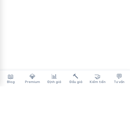
📖
💎
📊
🔨
🤝
💬
Blog
Premium
Định giá
Đấu giá
Kiếm tiền
Tư vấn
Tên Miền Đẳng Cấp
✓
Sàn mua bán tên miền cao cấp cho người Việt