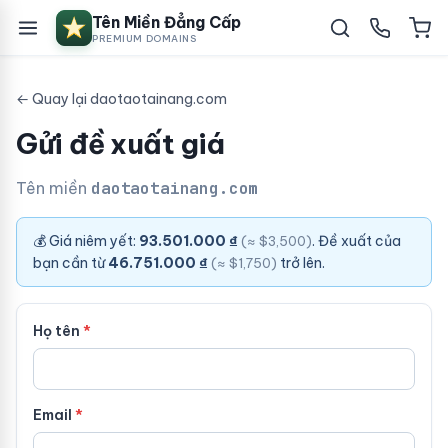
Tên Miền Đẳng Cấp
PREMIUM DOMAINS
← Quay lại daotaotainang.com
Gửi đề xuất giá
Tên miền
daotaotainang.com
💰 Giá niêm yết:
93.501.000 ₫
. Đề xuất của
(≈ $3,500)
bạn cần từ
46.751.000 ₫
trở lên.
(≈ $1,750)
Họ tên
Email