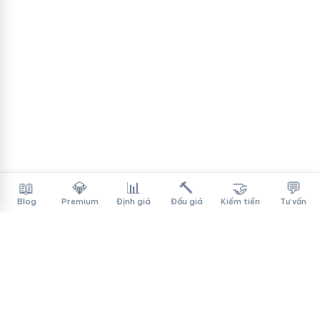
📖
💎
📊
🔨
🤝
💬
Blog
Premium
Định giá
Đấu giá
Kiếm tiền
Tư vấn
Tên Miền Đẳng Cấp
✓
Sàn mua bán tên miền cao cấp cho người Việt