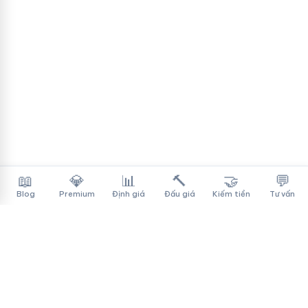
📖
💎
📊
🔨
🤝
💬
Blog
Premium
Định giá
Đấu giá
Kiếm tiền
Tư vấn
Tên Miền Đẳng Cấp
✓
Sàn mua bán tên miền cao cấp cho người Việt