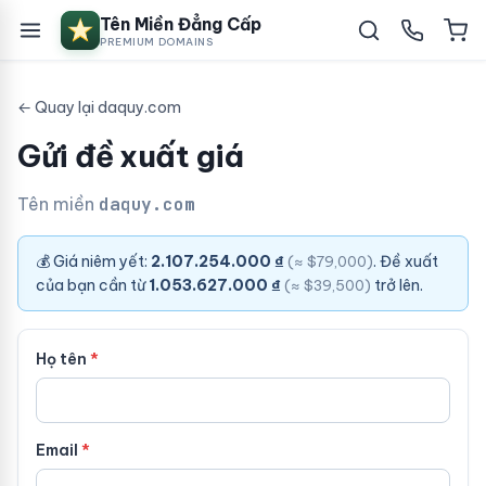
Tên Miền Đẳng Cấp
PREMIUM DOMAINS
← Quay lại daquy.com
Gửi đề xuất giá
Tên miền
daquy.com
💰 Giá niêm yết:
2.107.254.000 ₫
. Đề xuất
(≈ $79,000)
của bạn cần từ
1.053.627.000 ₫
trở lên.
(≈ $39,500)
Họ tên
Email