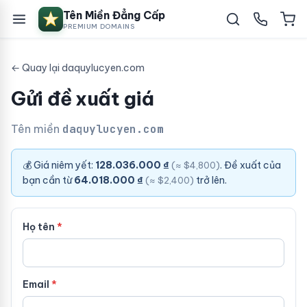
Tên Miền Đẳng Cấp
PREMIUM DOMAINS
← Quay lại daquylucyen.com
Gửi đề xuất giá
Tên miền
daquylucyen.com
💰 Giá niêm yết:
128.036.000 ₫
. Đề xuất của
(≈ $4,800)
bạn cần từ
64.018.000 ₫
trở lên.
(≈ $2,400)
Họ tên
Email