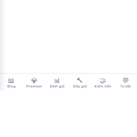
📖
💎
📊
🔨
🤝
💬
Blog
Premium
Định giá
Đấu giá
Kiếm tiền
Tư vấn
Tên Miền Đẳng Cấp
✓
Sàn mua bán tên miền cao cấp cho người Việt