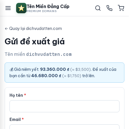
Tên Miền Đẳng Cấp
PREMIUM DOMAINS
← Quay lại dichvudatten.com
Gửi đề xuất giá
Tên miền
dichvudatten.com
💰 Giá niêm yết:
93.360.000 ₫
. Đề xuất của
(≈ $3,500)
bạn cần từ
46.680.000 ₫
trở lên.
(≈ $1,750)
Họ tên
Email