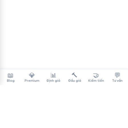
📖
💎
📊
🔨
🤝
💬
Blog
Premium
Định giá
Đấu giá
Kiếm tiền
Tư vấn
Tên Miền Đẳng Cấp
✓
Sàn mua bán tên miền cao cấp cho người Việt