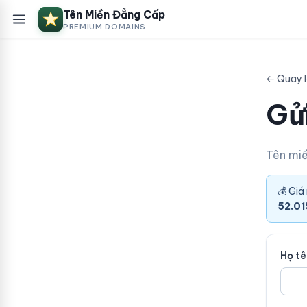
Tên Miền Đẳng Cấp
PREMIUM DOMAINS
← Quay l
Gửi
Tên mi
💰 Giá
52.01
Họ t