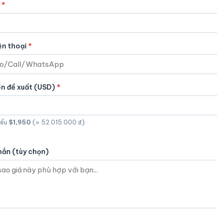
ện thoại
ền đề xuất (USD)
iểu
$1,950
(≈ 52.015.000 ₫)
hắn (tùy chọn)