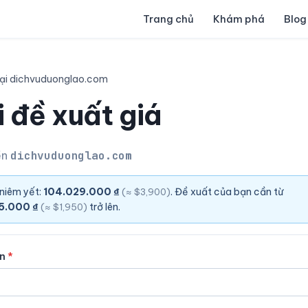
Trang chủ
Khám phá
Blog
ại dichvuduonglao.com
 đề xuất giá
ền
dichvuduonglao.com
 niêm yết:
104.029.000 ₫
. Đề xuất của bạn cần từ
(≈ $3,900)
5.000 ₫
trở lên.
(≈ $1,950)
ên