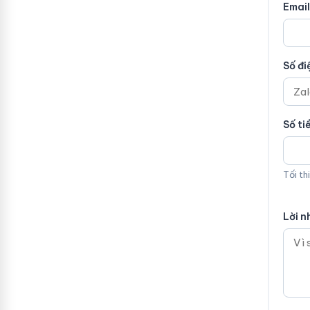
Email
Số đi
Số ti
Tối th
Lời n