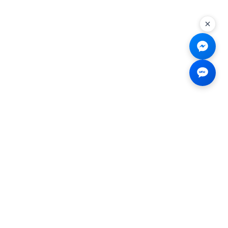
Liên hệ
☎
0926.138.138
✉
tenmiendangcap@gmail.com
💬
Messenger
📍 2B Trần Hưng Đạo, Bến