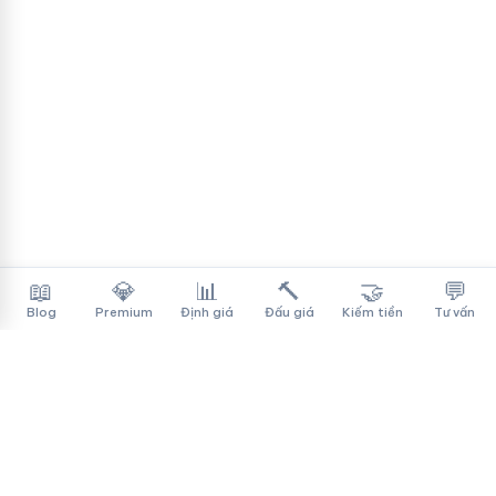
📖
💎
📊
🔨
🤝
💬
Blog
Premium
Định giá
Đấu giá
Kiếm tiền
Tư vấn
Tên Miền Đẳng Cấp
✓
Sàn mua bán tên miền cao cấp cho người Việt