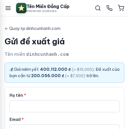
Tên Miền Đẳng Cấp
PREMIUM DOMAINS
← Quay lại dinhcunhanh.com
Gửi đề xuất giá
Tên miền
dinhcunhanh.com
💰 Giá niêm yết:
400.112.000 ₫
. Đề xuất của
(≈ $15,000)
bạn cần từ
200.056.000 ₫
trở lên.
(≈ $7,500)
Họ tên
Email