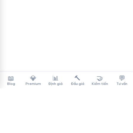
📖
💎
📊
🔨
🤝
💬
Blog
Premium
Định giá
Đấu giá
Kiếm tiền
Tư vấn
Tên Miền Đẳng Cấp
✓
Sàn mua bán tên miền cao cấp cho người Việt