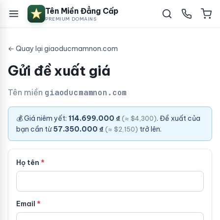
Tên Miền Đẳng Cấp
PREMIUM DOMAINS
← Quay lại giaoducmamnon.com
Gửi đề xuất giá
Tên miền
giaoducmamnon.com
💰 Giá niêm yết:
114.699.000 ₫
. Đề xuất của
(≈ $4,300)
bạn cần từ
57.350.000 ₫
trở lên.
(≈ $2,150)
Họ tên
Email