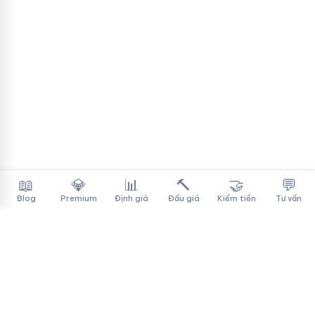
📖
💎
📊
🔨
🤝
💬
Blog
Premium
Định giá
Đấu giá
Kiếm tiền
Tư vấn
Tên Miền Đẳng Cấp
✓
Sàn mua bán tên miền cao cấp cho người Việt