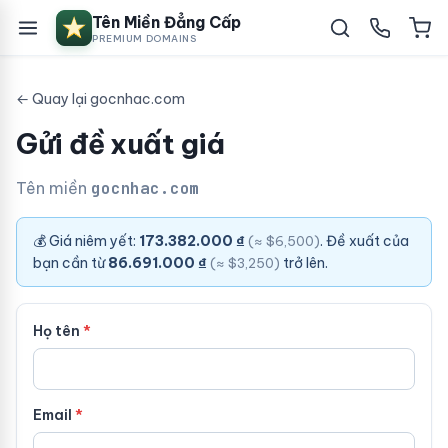
Tên Miền Đẳng Cấp
PREMIUM DOMAINS
← Quay lại gocnhac.com
Gửi đề xuất giá
Tên miền
gocnhac.com
💰 Giá niêm yết:
173.382.000 ₫
. Đề xuất của
(≈ $6,500)
bạn cần từ
86.691.000 ₫
trở lên.
(≈ $3,250)
Họ tên
Email