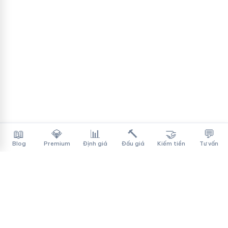
📖
💎
📊
🔨
🤝
💬
Blog
Premium
Định giá
Đấu giá
Kiếm tiền
Tư vấn
Tên Miền Đẳng Cấp
✓
Sàn mua bán tên miền cao cấp cho người Việt