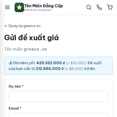
Tên Miền Đẳng Cấp
PREMIUM DOMAINS
← Quay lại greece.vn
Gửi đề xuất giá
Tên miền
greece.vn
💰 Giá niêm yết:
425.332.000 ₫
. Đề xuất
(≈ $16,000)
của bạn cần từ
212.666.000 ₫
trở lên.
(≈ $8,000)
Họ tên
Email