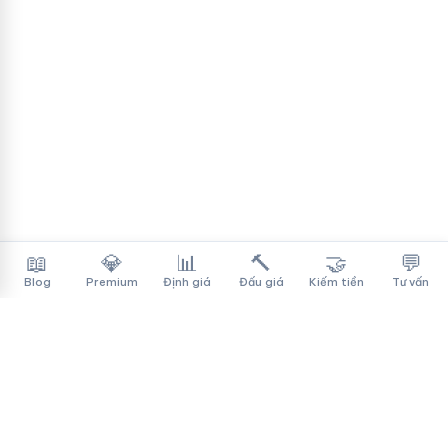
📖
💎
📊
🔨
🤝
💬
Blog
Premium
Định giá
Đấu giá
Kiếm tiền
Tư vấn
Tên Miền Đẳng Cấp
✓
Sàn mua bán tên miền cao cấp cho người Việt