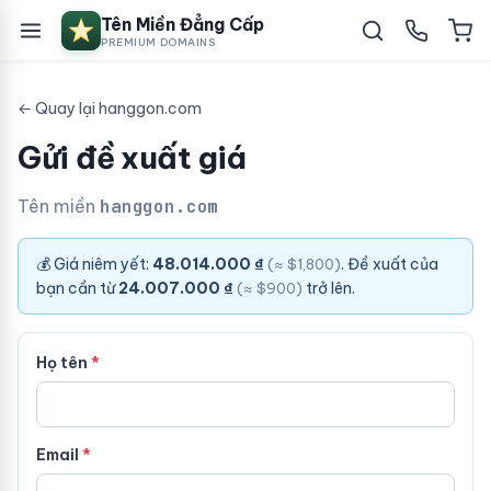
Tên Miền Đẳng Cấp
PREMIUM DOMAINS
← Quay lại hanggon.com
Gửi đề xuất giá
Tên miền
hanggon.com
💰 Giá niêm yết:
48.014.000 ₫
. Đề xuất của
(≈ $1,800)
bạn cần từ
24.007.000 ₫
trở lên.
(≈ $900)
Họ tên
Email