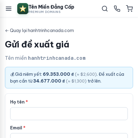
Tên Miền Đẳng Cấp
PREMIUM DOMAINS
← Quay lại hanhtrinhcanada.com
Gửi đề xuất giá
Tên miền
hanhtrinhcanada.com
💰 Giá niêm yết:
69.353.000 ₫
. Đề xuất của
(≈ $2,600)
bạn cần từ
34.677.000 ₫
trở lên.
(≈ $1,300)
Họ tên
Email