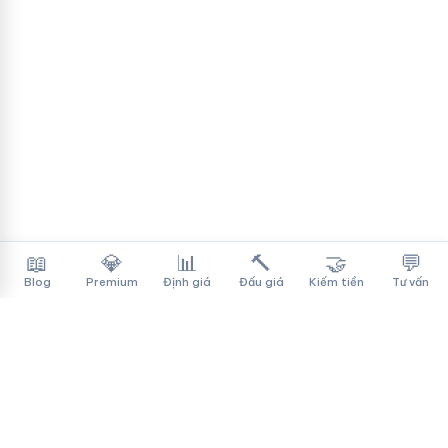
📖
💎
📊
🔨
🤝
💬
Blog
Premium
Định giá
Đấu giá
Kiếm tiền
Tư vấn
Tên Miền Đẳng Cấp
✓
Sàn mua bán tên miền cao cấp cho người Việt