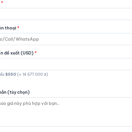
ện thoại
ền đề xuất (USD)
iểu
$550
(≈ 14.677.000 ₫)
hắn (tùy chọn)