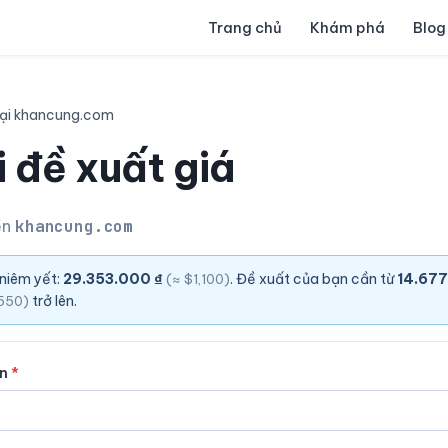
Trang chủ
Khám phá
Blog
lại khancung.com
 đề xuất giá
ền
khancung.com
 niêm yết:
29.353.000 ₫
. Đề xuất của bạn cần từ
14.67
(≈ $1,100)
trở lên.
550)
ên