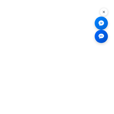
Liên hệ
☎
0926.138.138
✉
tenmiendangcap@gmail.com
💬
Messenger
📍 2B Trần Hưng Đạo, Bến