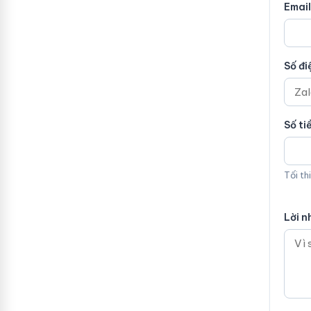
Email
Số đi
Số ti
Tối th
Lời n