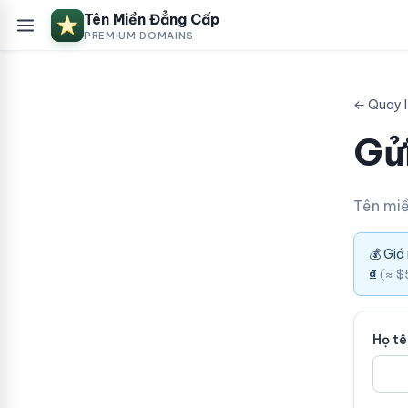
Tên Miền Đẳng Cấp
PREMIUM DOMAINS
← Quay 
Gửi
Tên mi
💰 Giá
₫
(≈ $
Họ t