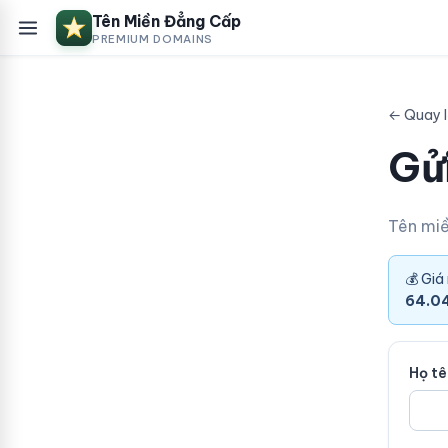
Tên Miền Đẳng Cấp
PREMIUM DOMAINS
← Quay l
Gửi
Tên mi
💰 Giá
64.0
Họ t