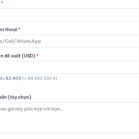
ện thoại
ền đề xuất (USD)
iểu
$2,400
(≈ 64.043.000 ₫)
hắn (tùy chọn)