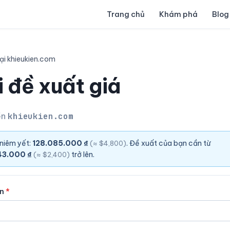
Trang chủ
Khám phá
Blog
ại khieukien.com
 đề xuất giá
ền
khieukien.com
 niêm yết:
128.085.000 ₫
. Đề xuất của bạn cần từ
(≈ $4,800)
43.000 ₫
trở lên.
(≈ $2,400)
ên