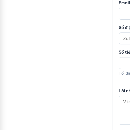
Email
Số đi
Số ti
Tối th
Lời n