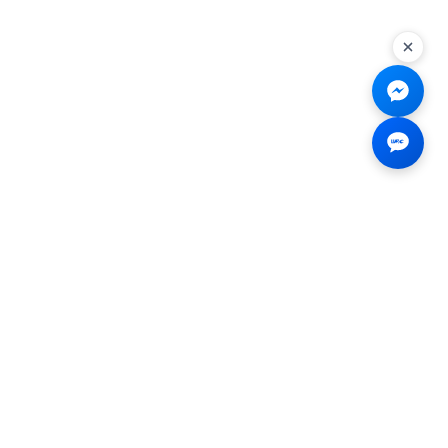
Liên hệ
☎
0926.138.138
✉
tenmiendangcap@gmail.com
💬
Messenger
📍 2B Trần Hưng Đạo, Bến