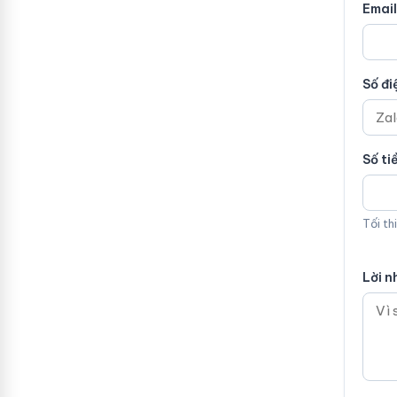
Email
Số đi
Số ti
Tối th
Lời n