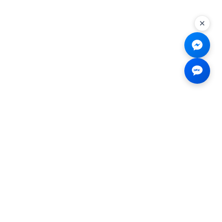
Liên hệ
☎
0926.138.138
✉
tenmiendangcap@gmail.com
💬
Messenger
📍 2B Trần Hưng Đạo, Bến