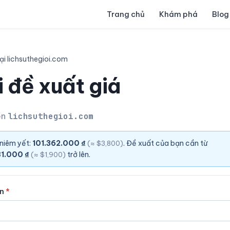
Trang chủ
Khám phá
Blog
ại lichsuthegioi.com
 đề xuất giá
ền
lichsuthegioi.com
 niêm yết:
101.362.000 ₫
. Đề xuất của bạn cần từ
(≈ $3,800)
1.000 ₫
trở lên.
(≈ $1,900)
ên