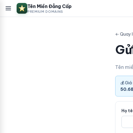
Tên Miền Đẳng Cấp
PREMIUM DOMAINS
← Quay l
Gửi
Tên mi
💰 Giá
50.68
Họ t