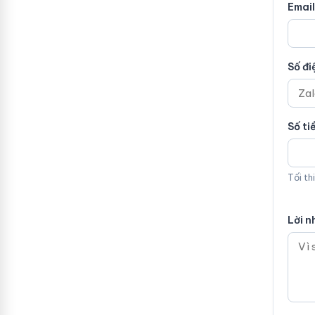
Email
Số đi
Số ti
Tối th
Lời n