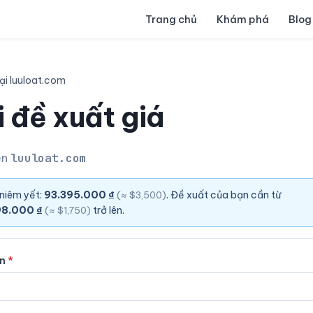
Trang chủ
Khám phá
Blog
ại luuloat.com
 đề xuất giá
ền
luuloat.com
 niêm yết:
93.395.000 ₫
. Đề xuất của bạn cần từ
(≈ $3,500)
98.000 ₫
trở lên.
(≈ $1,750)
ên