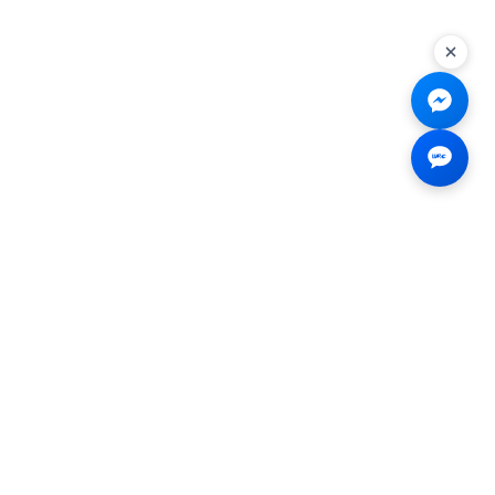
Liên hệ
☎
0926.138.138
✉
tenmiendangcap@gmail.com
💬
Messenger
📍 2B Trần Hưng Đạo, Bến