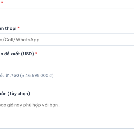
ện thoại
ền đề xuất (USD)
iểu
$1,750
(≈ 46.698.000 ₫)
hắn (tùy chọn)