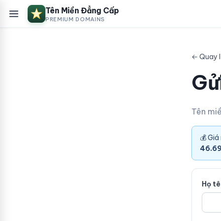
Tên Miền Đẳng Cấp
PREMIUM DOMAINS
← Quay l
Gửi
Tên mi
💰 Giá
46.6
Họ t