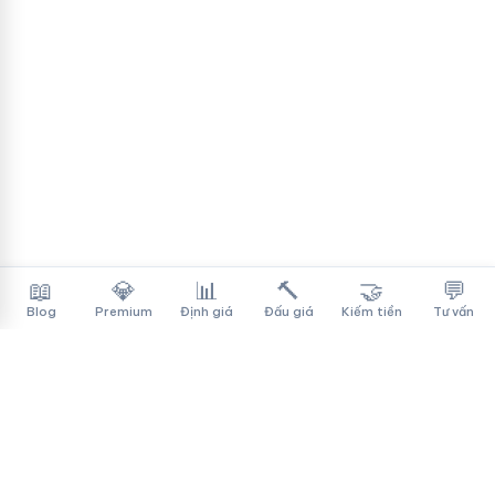
📖
💎
📊
🔨
🤝
💬
Blog
Premium
Định giá
Đấu giá
Kiếm tiền
Tư vấn
Tên Miền Đẳng Cấp
✓
Sàn mua bán tên miền cao cấp cho người Việt