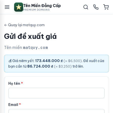
Tên Miền Đẳng Cấp
PREMIUM DOMAINS
← Quay lại matquy.com
Gửi đề xuất giá
Tên miền
matquy.com
💰 Giá niêm yết:
173.448.000 ₫
. Đề xuất của
(≈ $6,500)
bạn cần từ
86.724.000 ₫
trở lên.
(≈ $3,250)
Họ tên
Email