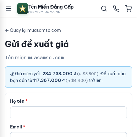
Tên Miền Đẳng Cấp
PREMIUM DOMAINS
← Quay lại muasamso.com
Gửi đề xuất giá
Tên miền
muasamso.com
💰 Giá niêm yết:
234.733.000 ₫
. Đề xuất của
(≈ $8,800)
bạn cần từ
117.367.000 ₫
trở lên.
(≈ $4,400)
Họ tên
Email