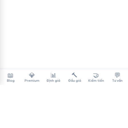
📖
💎
📊
🔨
🤝
💬
Blog
Premium
Định giá
Đấu giá
Kiếm tiền
Tư vấn
Tên Miền Đẳng Cấp
✓
Sàn mua bán tên miền cao cấp cho người Việt