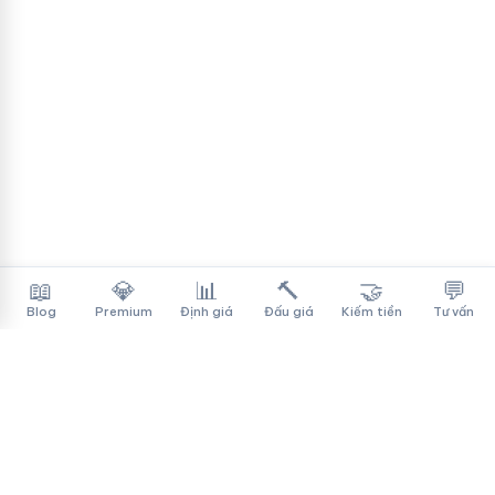
📖
💎
📊
🔨
🤝
💬
Blog
Premium
Định giá
Đấu giá
Kiếm tiền
Tư vấn
Tên Miền Đẳng Cấp
✓
Sàn mua bán tên miền cao cấp cho người Việt