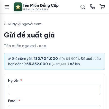
Tên Miền Đẳng Cấp
PREMIUM DOMAINS
← Quay lại ngavoi.com
Gửi đề xuất giá
Tên miền
ngavoi.com
💰 Giá niêm yết:
130.704.000 ₫
. Đề xuất của
(≈ $4,900)
bạn cần từ
65.352.000 ₫
trở lên.
(≈ $2,450)
Họ tên
Email