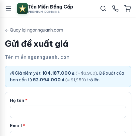
Tên Miền Đẳng Cấp
PREMIUM DOMAINS
← Quay lại ngonnguanh.com
Gửi đề xuất giá
Tên miền
ngonnguanh.com
💰 Giá niêm yết:
104.187.000 ₫
. Đề xuất của
(≈ $3,900)
bạn cần từ
52.094.000 ₫
trở lên.
(≈ $1,950)
Họ tên
Email