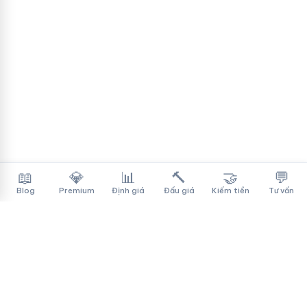
📖
💎
📊
🔨
🤝
💬
Blog
Premium
Định giá
Đấu giá
Kiếm tiền
Tư vấn
Tên Miền Đẳng Cấp
✓
Sàn mua bán tên miền cao cấp cho người Việt