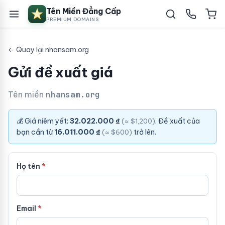
Tên Miền Đẳng Cấp
PREMIUM DOMAINS
← Quay lại nhansam.org
Gửi đề xuất giá
Tên miền
nhansam.org
💰 Giá niêm yết:
32.022.000 ₫
. Đề xuất của
(≈ $1,200)
bạn cần từ
16.011.000 ₫
trở lên.
(≈ $600)
Họ tên
Email