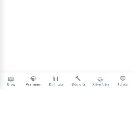
📖
💎
📊
🔨
🤝
💬
Blog
Premium
Định giá
Đấu giá
Kiếm tiền
Tư vấn
Tên Miền Đẳng Cấp
✓
Sàn mua bán tên miền cao cấp cho người Việt