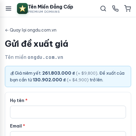
Tên Miền Đẳng Cấp
PREMIUM DOMAINS
← Quay lại ongdu.com.vn
Gửi đề xuất giá
Tên miền
ongdu.com.vn
💰 Giá niêm yết:
261.803.000 ₫
. Đề xuất của
(≈ $9,800)
bạn cần từ
130.902.000 ₫
trở lên.
(≈ $4,900)
Họ tên
Email