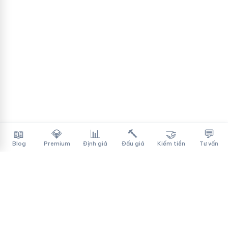
📖
💎
📊
🔨
🤝
💬
Blog
Premium
Định giá
Đấu giá
Kiếm tiền
Tư vấn
Tên Miền Đẳng Cấp
✓
Sàn mua bán tên miền cao cấp cho người Việt