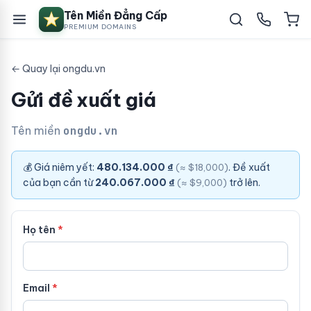
Tên Miền Đẳng Cấp
PREMIUM DOMAINS
← Quay lại ongdu.vn
Gửi đề xuất giá
Tên miền
ongdu.vn
💰 Giá niêm yết:
480.134.000 ₫
. Đề xuất
(≈ $18,000)
của bạn cần từ
240.067.000 ₫
trở lên.
(≈ $9,000)
Họ tên
Email