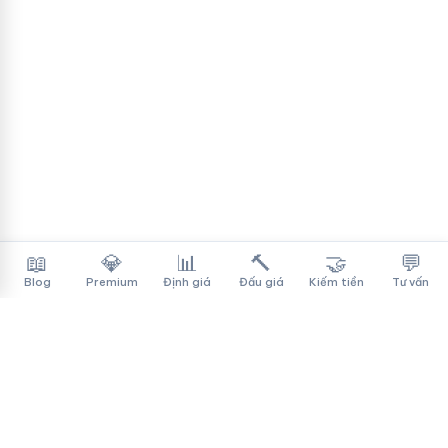
📖
💎
📊
🔨
🤝
💬
Blog
Premium
Định giá
Đấu giá
Kiếm tiền
Tư vấn
Tên Miền Đẳng Cấp
✓
Sàn mua bán tên miền cao cấp cho người Việt