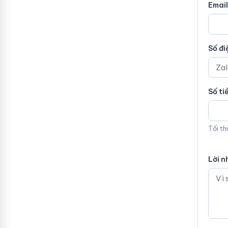
Email
Số đi
Số ti
Tối th
Lời n