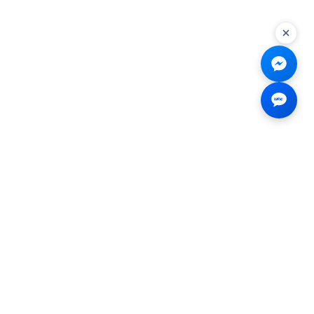
Liên hệ
☎
0926.138.138
✉
tenmiendangcap@gmail.com
💬
Messenger
📍 2B Trần Hưng Đạo, Bến