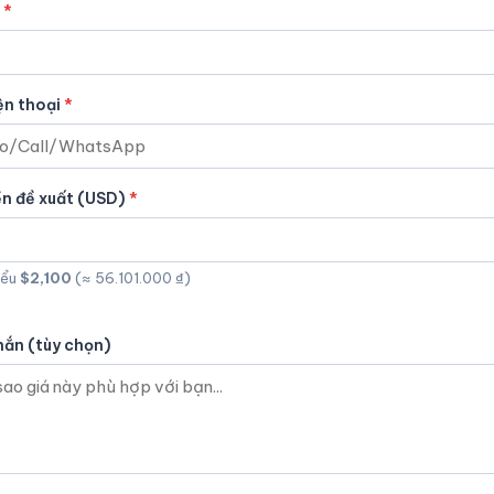
ện thoại
ền đề xuất (USD)
iểu
$2,100
(≈ 56.101.000 ₫)
hắn (tùy chọn)