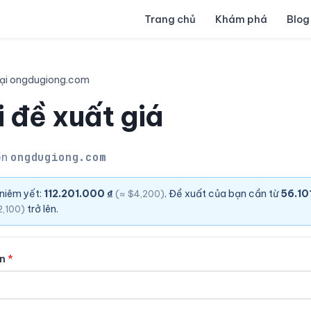
Trang chủ
Khám phá
Blog
lại ongdugiong.com
 đề xuất giá
ền
ongdugiong.com
 niêm yết:
112.201.000 ₫
. Đề xuất của bạn cần từ
56.10
(≈ $4,200)
trở lên.
2,100)
ên