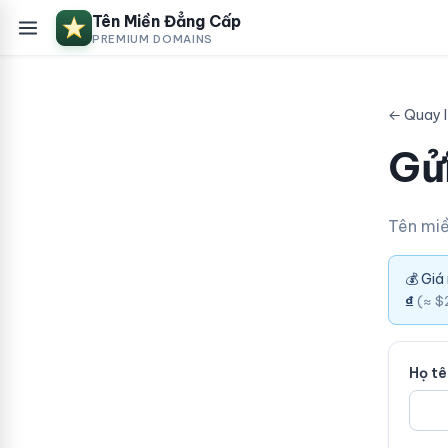
Tên Miền Đẳng Cấp
PREMIUM DOMAINS
← Quay 
Gửi
Tên mi
💰 Giá
₫
(≈ $
Họ t