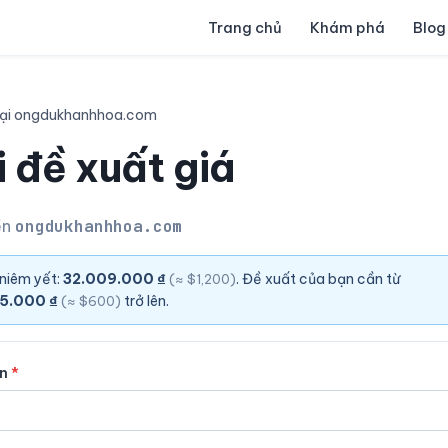
Trang chủ
Khám phá
Blog
lại ongdukhanhhoa.com
 đề xuất giá
ền
ongdukhanhhoa.com
 niêm yết:
32.009.000 ₫
. Đề xuất của bạn cần từ
(≈ $1,200)
5.000 ₫
trở lên.
(≈ $600)
ên