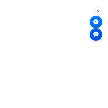
Liên hệ
☎
0926.138.138
✉
tenmiendangcap@gmail.com
💬
Messenger
📍 2B Trần Hưng Đạo, Bến