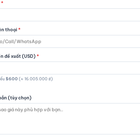
ện thoại
ền đề xuất (USD)
iểu
$600
(≈ 16.005.000 ₫)
hắn (tùy chọn)