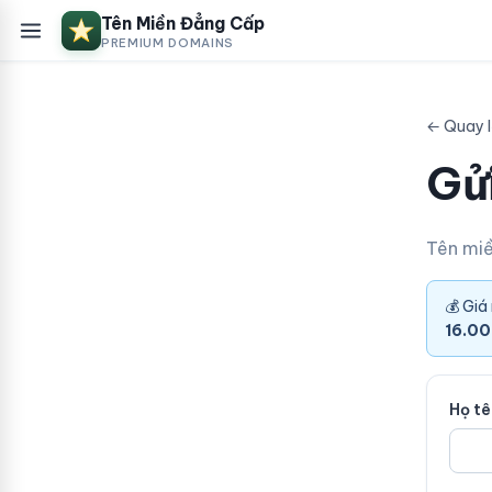
Tên Miền Đẳng Cấp
PREMIUM DOMAINS
← Quay 
Gửi
Tên mi
💰 Giá
16.00
Họ t