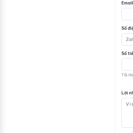
Email
Số đi
Số ti
Tối th
Lời n