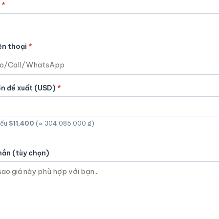
ện thoại
ền đề xuất (USD)
iểu
$11,400
(≈ 304.085.000 ₫)
hắn (tùy chọn)