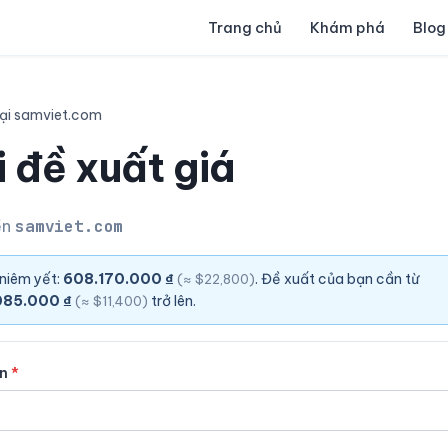
Trang chủ
Khám phá
Blog
ại samviet.com
 đề xuất giá
ền
samviet.com
 niêm yết:
608.170.000 ₫
. Đề xuất của bạn cần từ
(≈ $22,800)
085.000 ₫
trở lên.
(≈ $11,400)
ên