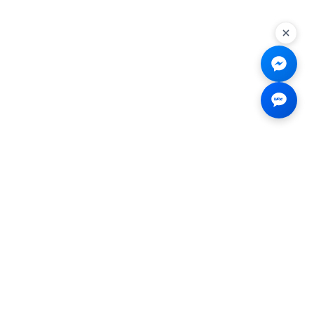
Liên hệ
☎
0926.138.138
✉
tenmiendangcap@gmail.com
💬
Messenger
📍 2B Trần Hưng Đạo, Bến