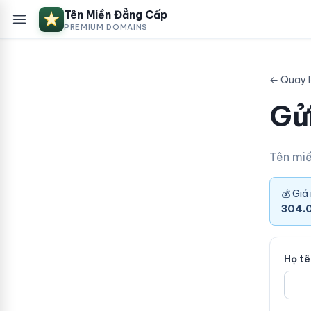
Tên Miền Đẳng Cấp
PREMIUM DOMAINS
← Quay l
Gửi
Tên mi
💰 Giá
304.
Họ t