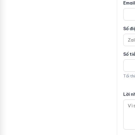
Email
Số đi
Số ti
Tối th
Lời n