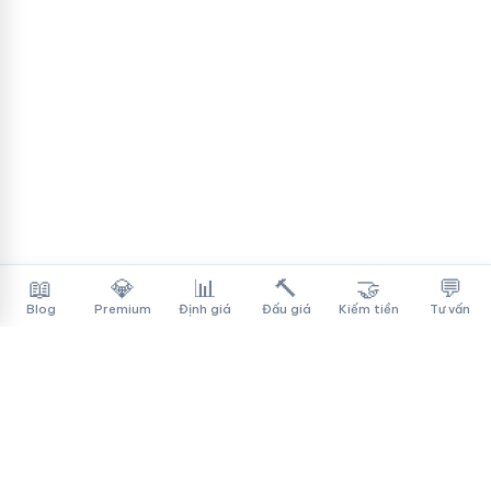
📖
💎
📊
🔨
🤝
💬
Blog
Premium
Định giá
Đấu giá
Kiếm tiền
Tư vấn
Tên Miền Đẳng Cấp
✓
Sàn mua bán tên miền cao cấp cho người Việt