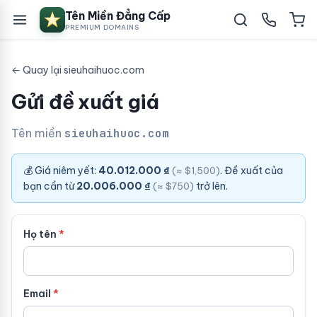
Tên Miền Đẳng Cấp
PREMIUM DOMAINS
← Quay lại sieuhaihuoc.com
Gửi đề xuất giá
Tên miền
sieuhaihuoc.com
💰 Giá niêm yết:
40.012.000 ₫
. Đề xuất của
(≈ $1,500)
bạn cần từ
20.006.000 ₫
trở lên.
(≈ $750)
Họ tên
Email