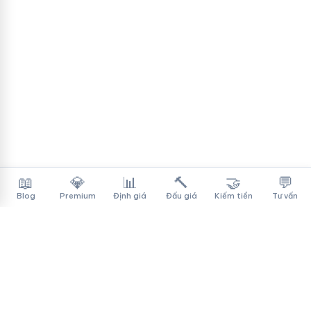
📖
💎
📊
🔨
🤝
💬
Blog
Premium
Định giá
Đấu giá
Kiếm tiền
Tư vấn
Tên Miền Đẳng Cấp
✓
Sàn mua bán tên miền cao cấp cho người Việt