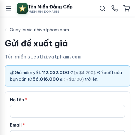
Tên Miền Đẳng Cấp
PREMIUM DOMAINS
← Quay lại sieuthivatpham.com
Gửi đề xuất giá
Tên miền
sieuthivatpham.com
💰 Giá niêm yết:
112.032.000 ₫
. Đề xuất của
(≈ $4,200)
bạn cần từ
56.016.000 ₫
trở lên.
(≈ $2,100)
Họ tên
Email