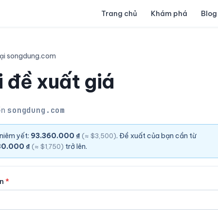
Trang chủ
Khám phá
Blog
lại songdung.com
 đề xuất giá
ền
songdung.com
 niêm yết:
93.360.000 ₫
. Đề xuất của bạn cần từ
(≈ $3,500)
80.000 ₫
trở lên.
(≈ $1,750)
ên