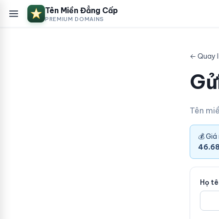
Tên Miền Đẳng Cấp
PREMIUM DOMAINS
← Quay 
Gửi
Tên mi
💰 Giá
46.6
Họ t