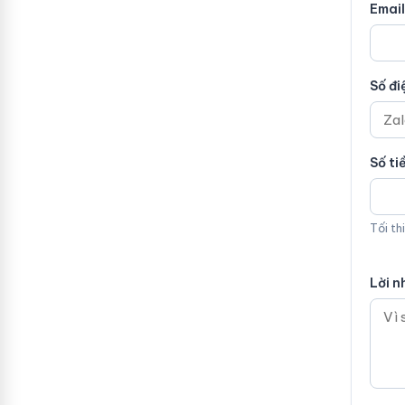
Email
Số đi
Số ti
Tối th
Lời n