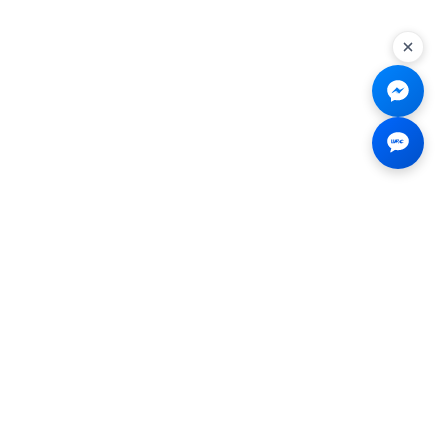
Liên hệ
☎
0926.138.138
✉
tenmiendangcap@gmail.com
💬
Messenger
📍 2B Trần Hưng Đạo, Bến