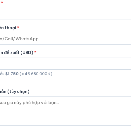
ện thoại
ền đề xuất (USD)
iểu
$1,750
(≈ 46.680.000 ₫)
hắn (tùy chọn)