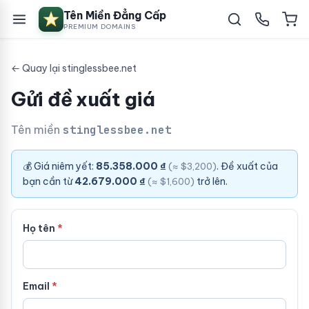
Tên Miền Đẳng Cấp
PREMIUM DOMAINS
← Quay lại stinglessbee.net
Gửi đề xuất giá
Tên miền
stinglessbee.net
💰 Giá niêm yết:
85.358.000 ₫
. Đề xuất của
(≈ $3,200)
bạn cần từ
42.679.000 ₫
trở lên.
(≈ $1,600)
Họ tên
Email