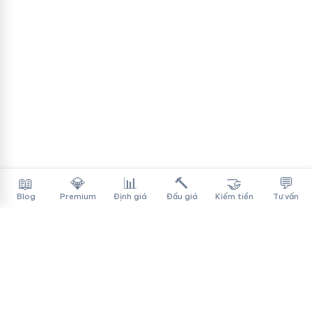
📖
💎
📊
🔨
🤝
💬
Blog
Premium
Định giá
Đấu giá
Kiếm tiền
Tư vấn
Tên Miền Đẳng Cấp
✓
Sàn mua bán tên miền cao cấp cho người Việt