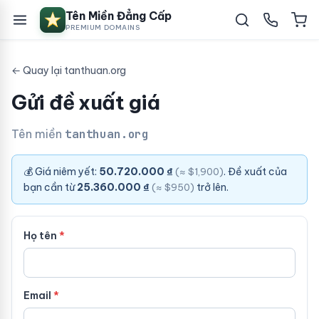
Tên Miền Đẳng Cấp
PREMIUM DOMAINS
← Quay lại tanthuan.org
Gửi đề xuất giá
Tên miền
tanthuan.org
💰 Giá niêm yết:
50.720.000 ₫
. Đề xuất của
(≈ $1,900)
bạn cần từ
25.360.000 ₫
trở lên.
(≈ $950)
Họ tên
Email