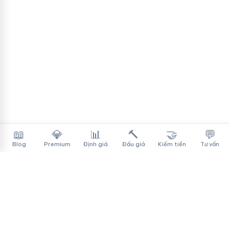
📖
💎
📊
🔨
🤝
💬
Blog
Premium
Định giá
Đấu giá
Kiếm tiền
Tư vấn
Tên Miền Đẳng Cấp
✓
Sàn mua bán tên miền cao cấp cho người Việt