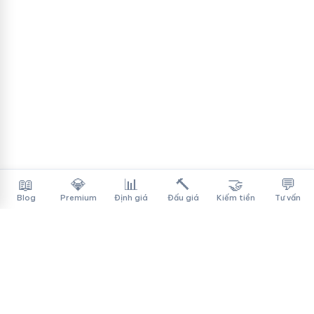
📖
💎
📊
🔨
🤝
💬
Blog
Premium
Định giá
Đấu giá
Kiếm tiền
Tư vấn
Tên Miền Đẳng Cấp
✓
Sàn mua bán tên miền cao cấp cho người Việt