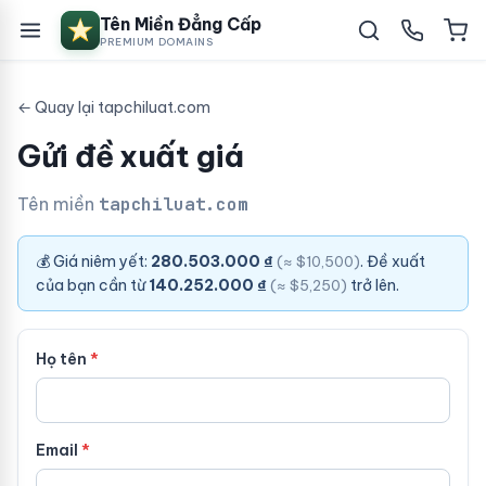
Tên Miền Đẳng Cấp
PREMIUM DOMAINS
← Quay lại tapchiluat.com
Gửi đề xuất giá
Tên miền
tapchiluat.com
💰 Giá niêm yết:
280.503.000 ₫
. Đề xuất
(≈ $10,500)
của bạn cần từ
140.252.000 ₫
trở lên.
(≈ $5,250)
Họ tên
Email