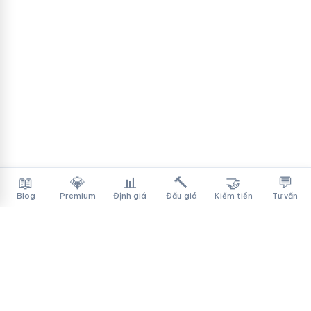
📖
💎
📊
🔨
🤝
💬
Blog
Premium
Định giá
Đấu giá
Kiếm tiền
Tư vấn
Tên Miền Đẳng Cấp
✓
Sàn mua bán tên miền cao cấp cho người Việt