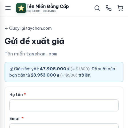
Tên Miền Đẳng Cấp
PREMIUM DOMAINS
← Quay lại taychan.com
Gửi đề xuất giá
Tên miền
taychan.com
💰 Giá niêm yết:
47.905.000 ₫
. Đề xuất của
(≈ $1,800)
bạn cần từ
23.953.000 ₫
trở lên.
(≈ $900)
Họ tên
Email