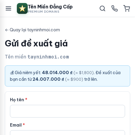
Tên Miền Đẳng Cấp
PREMIUM DOMAINS
← Quay lại tayninhmoi.com
Gửi đề xuất giá
Tên miền
tayninhmoi.com
💰 Giá niêm yết:
48.014.000 ₫
. Đề xuất của
(≈ $1,800)
bạn cần từ
24.007.000 ₫
trở lên.
(≈ $900)
Họ tên
Email