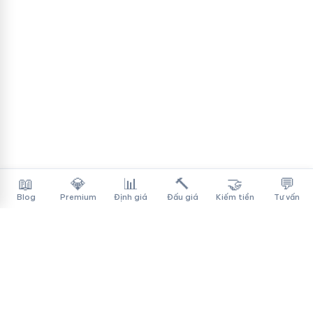
📖
💎
📊
🔨
🤝
💬
Blog
Premium
Định giá
Đấu giá
Kiếm tiền
Tư vấn
Tên Miền Đẳng Cấp
✓
Sàn mua bán tên miền cao cấp cho người Việt