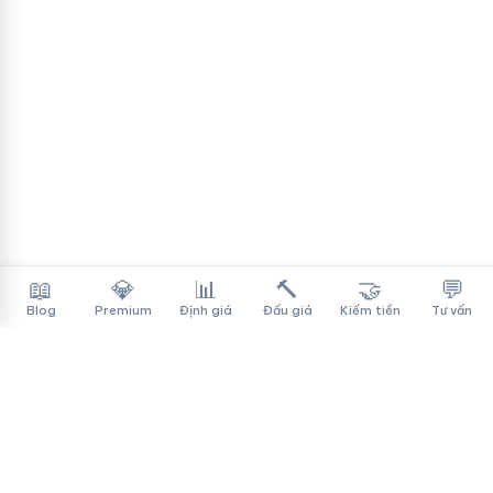
📖
💎
📊
🔨
🤝
💬
Blog
Premium
Định giá
Đấu giá
Kiếm tiền
Tư vấn
Tên Miền Đẳng Cấp
✓
Sàn mua bán tên miền cao cấp cho người Việt