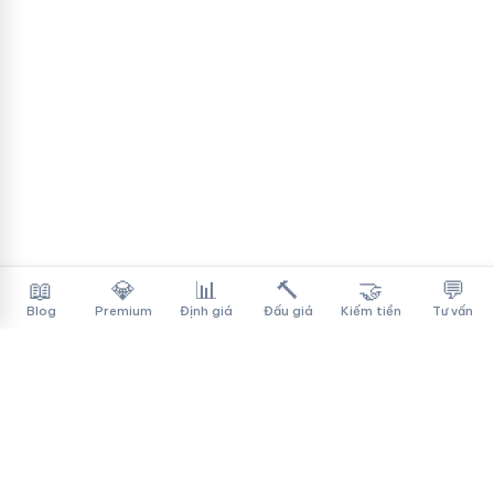
📖
💎
📊
🔨
🤝
💬
Blog
Premium
Định giá
Đấu giá
Kiếm tiền
Tư vấn
Tên Miền Đẳng Cấp
✓
Sàn mua bán tên miền cao cấp cho người Việt