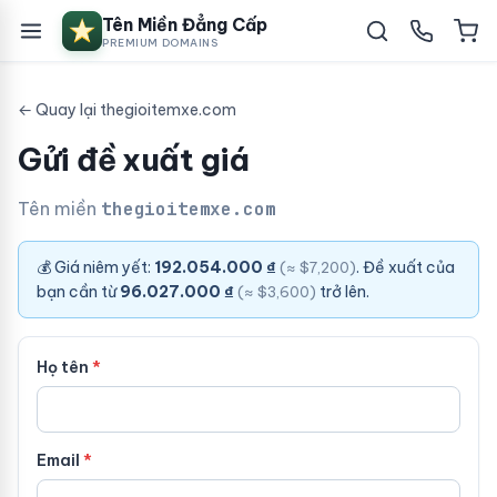
Tên Miền Đẳng Cấp
PREMIUM DOMAINS
← Quay lại thegioitemxe.com
Gửi đề xuất giá
Tên miền
thegioitemxe.com
💰 Giá niêm yết:
192.054.000 ₫
. Đề xuất của
(≈ $7,200)
bạn cần từ
96.027.000 ₫
trở lên.
(≈ $3,600)
Họ tên
Email