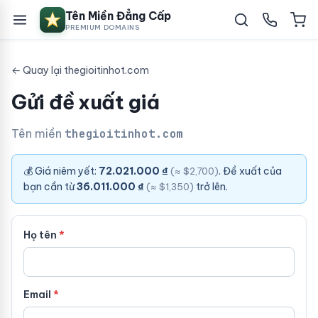
Tên Miền Đẳng Cấp
PREMIUM DOMAINS
← Quay lại thegioitinhot.com
Gửi đề xuất giá
Tên miền
thegioitinhot.com
💰 Giá niêm yết:
72.021.000 ₫
. Đề xuất của
(≈ $2,700)
bạn cần từ
36.011.000 ₫
trở lên.
(≈ $1,350)
Họ tên
Email