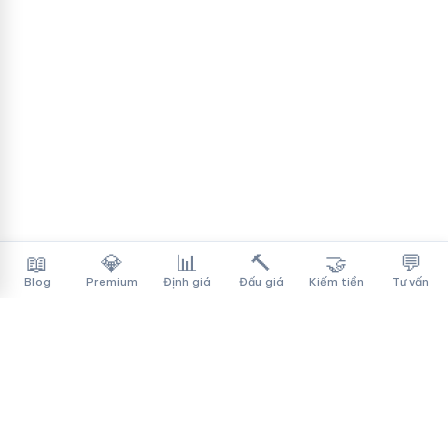
📖
💎
📊
🔨
🤝
💬
Blog
Premium
Định giá
Đấu giá
Kiếm tiền
Tư vấn
Tên Miền Đẳng Cấp
✓
Sàn mua bán tên miền cao cấp cho người Việt