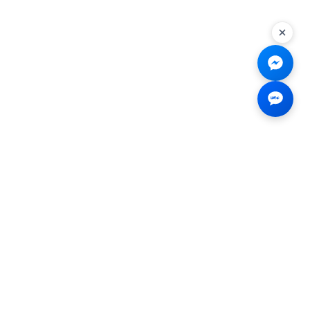
Liên hệ
☎
0926.138.138
✉
tenmiendangcap@gmail.com
💬
Messenger
📍 2B Trần Hưng Đạo, Bến