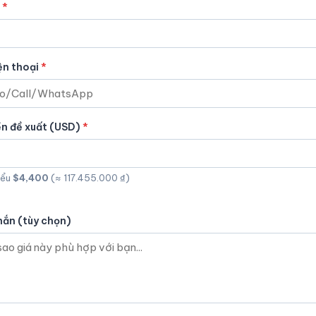
ện thoại
ền đề xuất (USD)
iểu
$4,400
(≈ 117.455.000 ₫)
hắn (tùy chọn)