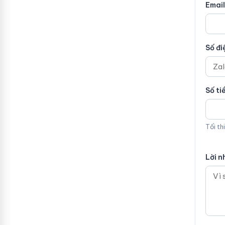
Email
Số đi
Số ti
Tối th
Lời n