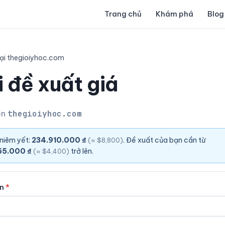
Trang chủ
Khám phá
Blog
ại thegioiyhoc.com
 đề xuất giá
ền
thegioiyhoc.com
 niêm yết:
234.910.000 ₫
. Đề xuất của bạn cần từ
(≈ $8,800)
55.000 ₫
trở lên.
(≈ $4,400)
ên