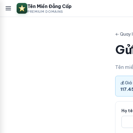
Tên Miền Đẳng Cấp
PREMIUM DOMAINS
← Quay l
Gửi
Tên mi
💰 Giá
117.4
Họ t