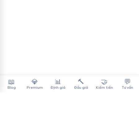
📖
💎
📊
🔨
🤝
💬
Blog
Premium
Định giá
Đấu giá
Kiếm tiền
Tư vấn
Tên Miền Đẳng Cấp
✓
Sàn mua bán tên miền cao cấp cho người Việt