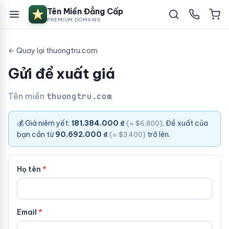
Tên Miền Đẳng Cấp
PREMIUM DOMAINS
← Quay lại thuongtru.com
Gửi đề xuất giá
Tên miền
thuongtru.com
💰 Giá niêm yết:
181.384.000 ₫
. Đề xuất của
(≈ $6,800)
bạn cần từ
90.692.000 ₫
trở lên.
(≈ $3,400)
Họ tên
Email