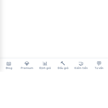
📖
💎
📊
🔨
🤝
💬
Blog
Premium
Định giá
Đấu giá
Kiếm tiền
Tư vấn
Tên Miền Đẳng Cấp
✓
Sàn mua bán tên miền cao cấp cho người Việt