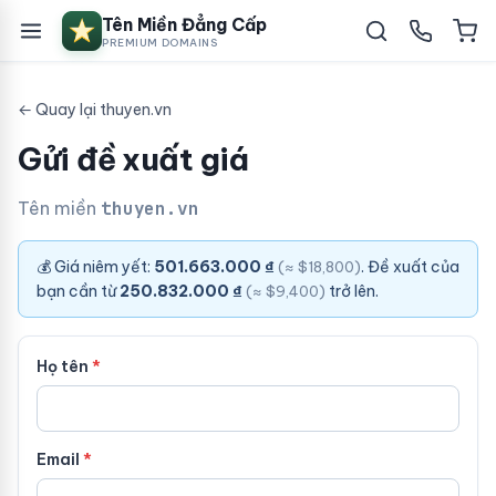
Tên Miền Đẳng Cấp
PREMIUM DOMAINS
← Quay lại thuyen.vn
Gửi đề xuất giá
Tên miền
thuyen.vn
💰 Giá niêm yết:
501.663.000 ₫
. Đề xuất của
(≈ $18,800)
bạn cần từ
250.832.000 ₫
trở lên.
(≈ $9,400)
Họ tên
Email