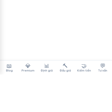
📖
💎
📊
🔨
🤝
💬
Blog
Premium
Định giá
Đấu giá
Kiếm tiền
Tư vấn
Tên Miền Đẳng Cấp
✓
Sàn mua bán tên miền cao cấp cho người Việt