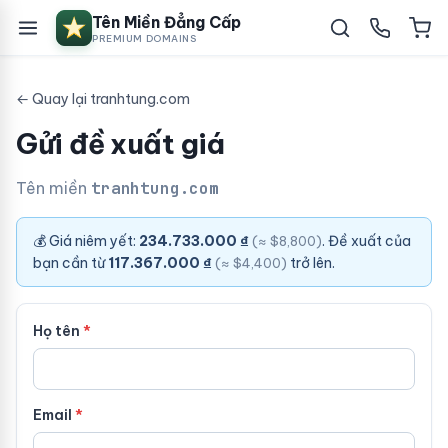
Tên Miền Đẳng Cấp
PREMIUM DOMAINS
← Quay lại tranhtung.com
Gửi đề xuất giá
Tên miền
tranhtung.com
💰 Giá niêm yết:
234.733.000 ₫
. Đề xuất của
(≈ $8,800)
bạn cần từ
117.367.000 ₫
trở lên.
(≈ $4,400)
Họ tên
Email