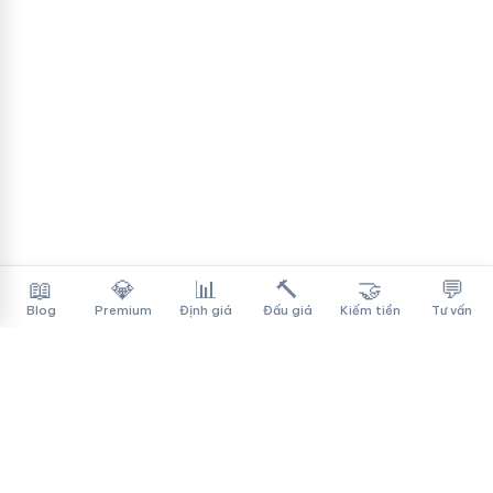
📖
💎
📊
🔨
🤝
💬
Blog
Premium
Định giá
Đấu giá
Kiếm tiền
Tư vấn
Tên Miền Đẳng Cấp
✓
Sàn mua bán tên miền cao cấp cho người Việt