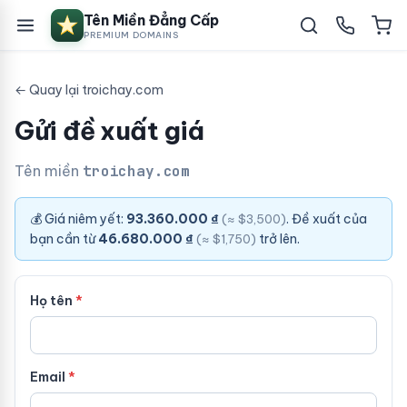
Tên Miền Đẳng Cấp
PREMIUM DOMAINS
← Quay lại troichay.com
Gửi đề xuất giá
Tên miền
troichay.com
💰 Giá niêm yết:
93.360.000 ₫
. Đề xuất của
(≈ $3,500)
bạn cần từ
46.680.000 ₫
trở lên.
(≈ $1,750)
Họ tên
Email