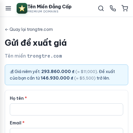
Tên Miền Đẳng Cấp
PREMIUM DOMAINS
← Quay lại trongtre.com
Gửi đề xuất giá
Tên miền
trongtre.com
💰 Giá niêm yết:
293.860.000 ₫
. Đề xuất
(≈ $11,000)
của bạn cần từ
146.930.000 ₫
trở lên.
(≈ $5,500)
Họ tên
Email