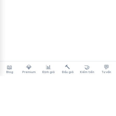
📖
💎
📊
🔨
🤝
💬
Blog
Premium
Định giá
Đấu giá
Kiếm tiền
Tư vấn
Tên Miền Đẳng Cấp
✓
Sàn mua bán tên miền cao cấp cho người Việt