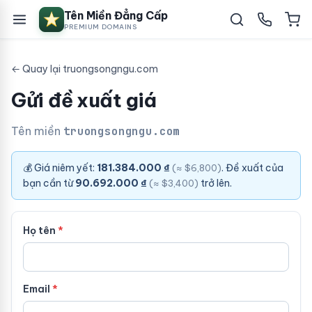
Tên Miền Đẳng Cấp
PREMIUM DOMAINS
← Quay lại truongsongngu.com
Gửi đề xuất giá
Tên miền
truongsongngu.com
💰 Giá niêm yết:
181.384.000 ₫
. Đề xuất của
(≈ $6,800)
bạn cần từ
90.692.000 ₫
trở lên.
(≈ $3,400)
Họ tên
Email