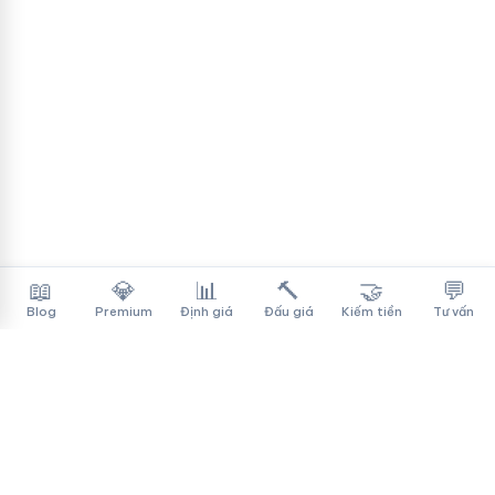
📖
💎
📊
🔨
🤝
💬
Blog
Premium
Định giá
Đấu giá
Kiếm tiền
Tư vấn
Tên Miền Đẳng Cấp
✓
Sàn mua bán tên miền cao cấp cho người Việt