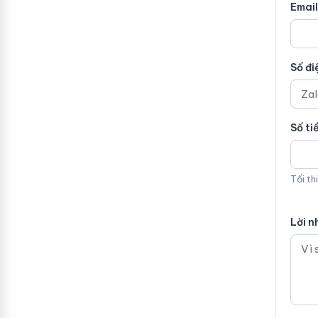
Email
Số đi
Số ti
Tối th
Lời n