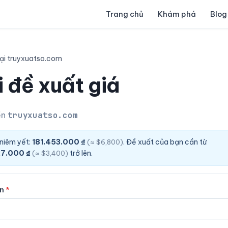
Trang chủ
Khám phá
Blog
ại truyxuatso.com
 đề xuất giá
ền
truyxuatso.com
 niêm yết:
181.453.000 ₫
. Đề xuất của bạn cần từ
(≈ $6,800)
7.000 ₫
trở lên.
(≈ $3,400)
ên