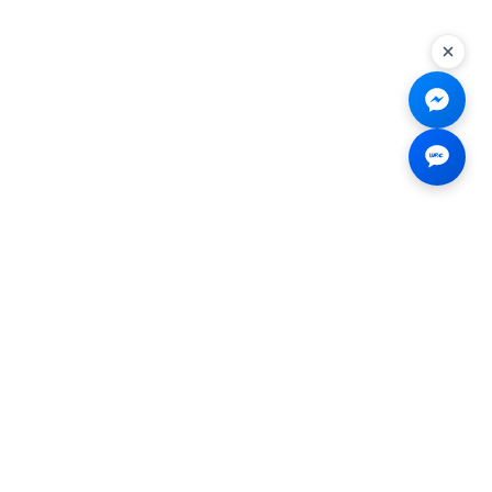
Liên hệ
☎
0926.138.138
✉
tenmiendangcap@gmail.com
💬
Messenger
📍 2B Trần Hưng Đạo, Bến