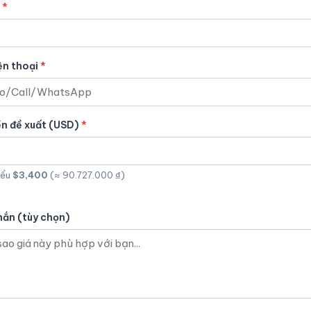
ện thoại
ền đề xuất (USD)
iểu
$3,400
(≈ 90.727.000 ₫)
hắn (tùy chọn)