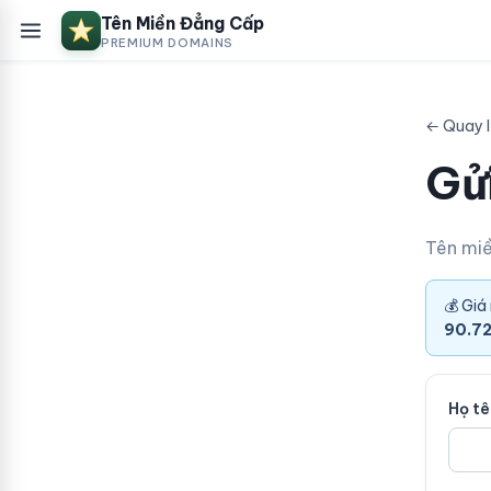
Tên Miền Đẳng Cấp
PREMIUM DOMAINS
← Quay l
Gửi
Tên mi
💰 Giá
90.72
Họ t