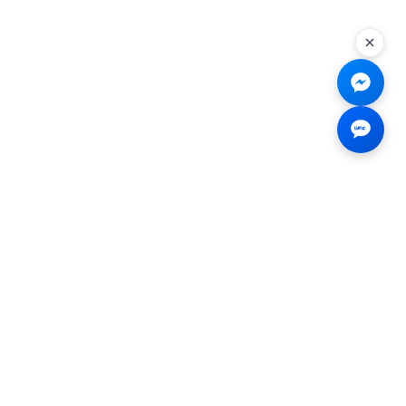
Liên hệ
☎
0926.138.138
✉
tenmiendangcap@gmail.com
💬
Messenger
📍 2B Trần Hưng Đạo, Bến