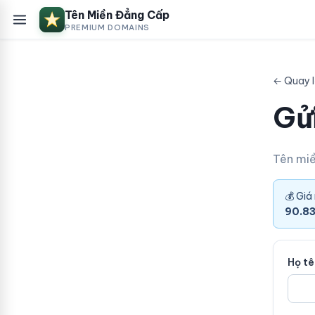
Tên Miền Đẳng Cấp
PREMIUM DOMAINS
← Quay l
Gửi
Tên mi
💰 Giá
90.8
Họ t