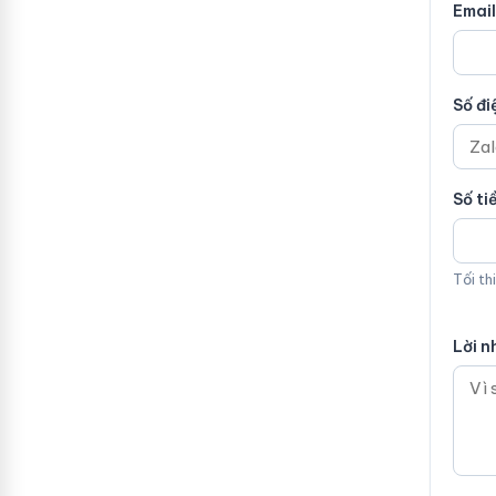
Email
Số đi
Số ti
Tối th
Lời n