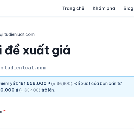
Trang chủ
Khám phá
Blog
ại tudienluat.com
 đề xuất giá
ền
tudienluat.com
 niêm yết:
181.659.000 ₫
. Đề xuất của bạn cần từ
(≈ $6,800)
30.000 ₫
trở lên.
(≈ $3,400)
ên