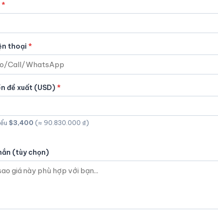
ện thoại
ền đề xuất (USD)
iểu
$3,400
(≈ 90.830.000 ₫)
hắn (tùy chọn)